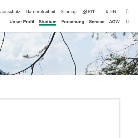
suc
atenschutz
Barrierefreiheit
Sitemap
EN
KIT
Star
Unser Profil
Studium
Forschung
Service
AGW