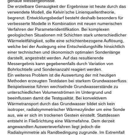
genaue Messergebnisse.
Die erzielbare Genauigkeit der Ergebnisse ist heute durch das
verwendete Modell, die Kelvin’sche Linienquellentheorie,
begrenzt. Entwicklungsbedarf besteht deshalb besonders für
verbesserte Modelle in Kombination mit neuen numerischen
Verfahren der Parameteridentifikation. Bei komplexen
geologischen Situationen mit Schichten stark unterschiedlicher
Wärmeleitfähigkeit, sollte eine schichtenbezogene Auflösung,
welche bei der Auslegung eine Entscheidungshilfe hinsichtlich
einer technischen und ökonomisch optimalen Sondenlänge
darstellt, angestrebt werden. Auf das resultierende
Messergebnis kann gegebenenfalls durch Variation von
Bohrlochtiefe und Sondenanzahl reagiert werden.
Ein weiteres Problem ist die Auswertung der mit heutigen
Methoden erzeugten Testdaten bei starkem Grundwasserfluss.
Beispielsweise führen wechselnde Grundwasserstände zu
unterschiedlichen Volumenströmen im Untergrund und
beeinflussen damit die Testqualität. Bei konvektivem
Wärmetransport durch das Grundwasser bildet sich kein
isotroper, radialsymmetrischer Wärmezylinder um eine Sonde
aus, wie er sich im trockenen Gestein einstellt. Stattdessen
entsteht in Fließrichtung eine Wärmefahne. Dem derzeit
angewandten Auswerteverfahren liegt jedoch die
Radialsymmetrie als Randbedingung zugrunde. Im Extremfall